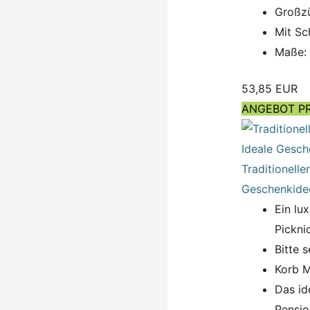
Großzü
Mit Sc
Maße: 
53,85 EUR
ANGEBOT P
Traditionelle
Geschenkidee
Ein lu
Pickni
Bitte 
Korb M
Das id
Pensio