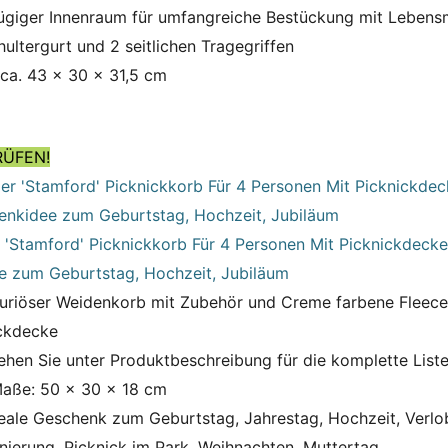
giger Innenraum für umfangreiche Bestückung mit Lebensm
hultergurt und 2 seitlichen Tragegriffen
ca. 43 x 30 x 31,5 cm
RÜFEN!
r 'Stamford' Picknickkorb Für 4 Personen Mit Picknickdecke
 zum Geburtstag, Hochzeit, Jubiläum
xuriöser Weidenkorb mit Zubehör und Creme farbene Fleece
ckdecke
sehen Sie unter Produktbeschreibung für die komplette List
aße: 50 x 30 x 18 cm
eale Geschenk zum Geburtstag, Jahrestag, Hochzeit, Verlo
nierung, Picknick im Park, Weihnachten, Muttertag