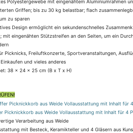
es Polyestergewebe mit eingenähtem Aluminiumrahmen u
terten Griffen; bis zu 30 kg belastbar; flach zusammenlegb
um zu sparen
tives Design ermöglicht ein sekundenschnelles Zusammenk
; mit eingenähten Stützstreifen an den Seiten, um ein Dur
dern
für Picknicks, Freiluftkonzerte, Sportveranstaltungen, Ausf
 Einkaufen und vieles anderes
et: 38 x 24 x 25 cm (B x T x H)
RÜFEN!
er Picknickkorb aus Weide Vollausstattung mit Inhalt für 4 
rtige Verarbeitung aus Weide
sstattung mit Besteck, Keramikteller und 4 Gläsern aus Kuns