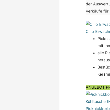
der Auswertu
Verkäufe für
Cilio Erwach
Pickni
mit In
alle R
heraus
Bestück
Kerami
ANGEBOT P
Picknickkorb 