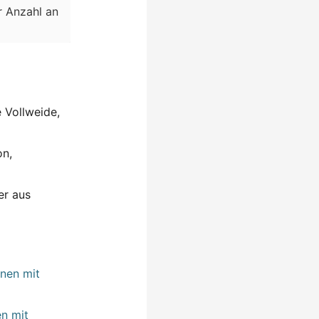
r Anzahl an
 Vollweide,
on,
er aus
en mit