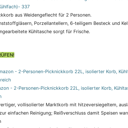
Kühlfach)- 337
ckkorb aus Weidengeflecht für 2 Personen.
nststoffgläsern, Porzellantellern, 6-teiligem Besteck und Ke
ingearbeitete Kühltasche sorgt für Frische.
RÜFEN!
on - 2-Personen-Picknickkorb 22L, isolierter Korb, Kühlta
h
rtiger, vollisolierter Marktkorb mit hitzeversiegeltem, aus
 zur einfachen Reinigung; Reißverschluss damit Speisen war
n