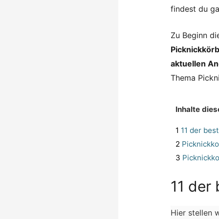
findest du g
Zu Beginn di
Picknickkör
aktuellen A
Thema Pickni
Inhalte dies
1
11 der bes
2
Picknickko
3
Picknickk
11 der
Hier stellen 