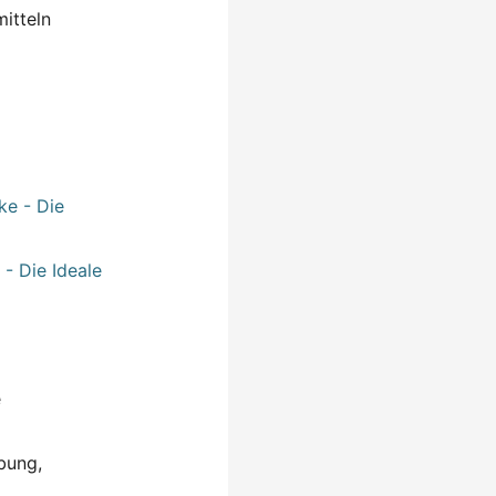
itteln
 - Die Ideale
e
bung,