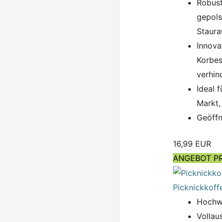
Robust
gepols
Staura
Innova
Korbes
verhin
Ideal 
Markt,
Geöffn
16,99 EUR
ANGEBOT P
Picknickkoff
Hochwe
Vollau