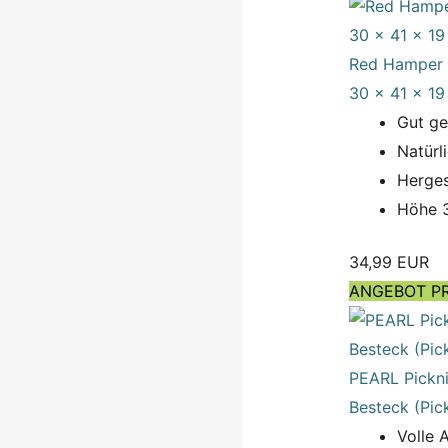
Red Hamper R
30 x 41 x 19
Gut g
Natürl
Herges
Höhe 3
34,99 EUR
ANGEBOT P
PEARL Picknic
Besteck (Pic
Volle 