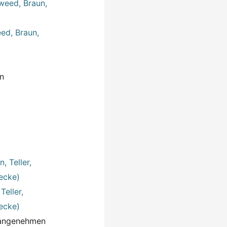
ed, Braun,
n
Teller,
decke)
r angenehmen