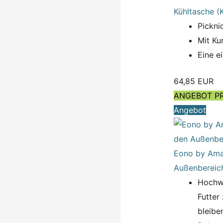
Kühltasche (
Pickni
Mit Ku
Eine e
64,85 EUR
ANGEBOT P
Angebot
Eono by Amaz
Außenbereic
Hochwe
Futter
bleibe