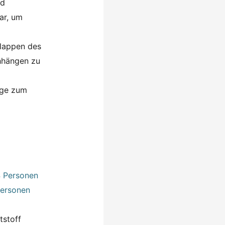
nd
ar, um
lappen des
chhängen zu
lüge zum
Personen
tstoff