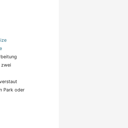
e
rbeitung
 zwei
verstaut
n Park oder