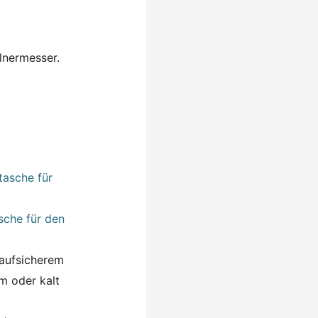
llnermesser.
sche für den
laufsicherem
m oder kalt